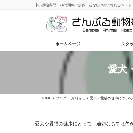
コ
ナ
中小動物専門 24時間年中無休 あなたの街の頼れるペット
ン
ビ
テ
ゲ
ン
ー
ツ
シ
へ
ョ
ス
ン
ホームページ
スタ
キ
に
ッ
移
プ
動
愛犬
HOME
ブログ
お知らせ
愛犬・愛猫の食事について
愛犬や愛猫の健康にとって、適切な食事は欠