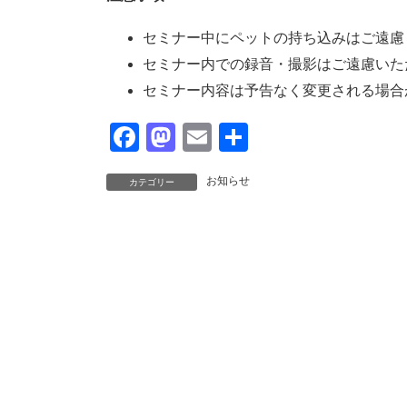
セミナー中にペットの持ち込みはご遠慮
セミナー内での録音・撮影はご遠慮いた
セミナー内容は予告なく変更される場合
F
M
E
共
a
a
m
有
お知らせ
カテゴリー
c
st
ail
e
o
b
d
o
o
o
n
k