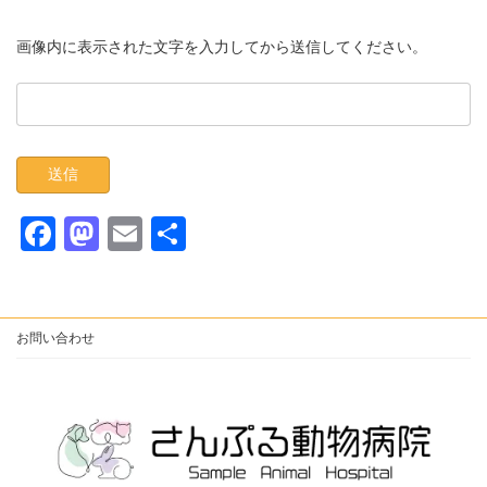
画像内に表示された文字を入力してから送信してください。
F
M
E
共
a
a
m
有
c
st
ail
e
o
お問い合わせ
b
d
o
o
o
n
k