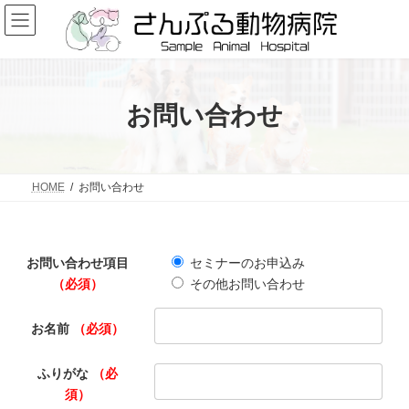
コ
ナ
ン
ビ
テ
ゲ
ン
ー
ツ
シ
へ
ョ
ス
ン
お問い合わせ
キ
に
ッ
移
プ
動
HOME
お問い合わせ
お問い合わせ項目
セミナーのお申込み
（必須）
その他お問い合わせ
お名前
（必須）
ふりがな
（必
須）